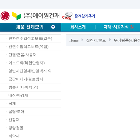
· 친환경수입석고보드(일본)
Home
접착제/본드
우레탄폼(건용외
· 천연수입석고보드(유럽)
· 단열/흡음/차음재
· 이보드외(복합단열재)
· 열반사단열재/단열벽지 외
· 곰팡이제거/결로방지
· 방습지(타이벡 외)
· 내장/마감재
· 목재
· 몰딩/도어
· 천장재
· 경량철골
· 바닥재