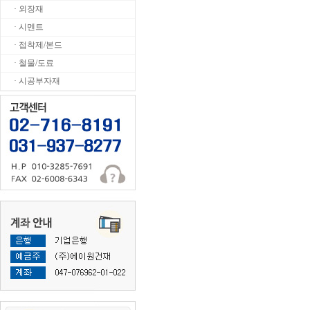
· 외장재
· 시멘트
· 접착제/본드
· 철물/도료
· 시공부자재